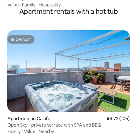
Value
·
Family
·
Hospitality
Apartment rentals with a hot tub
Superhost
Superhost
Apartment in Calafell
4.72 out of 5 a
4.72 (106)
Open Sky - private terrace with SPA and BBQ
Family
·
Value
·
Nearby