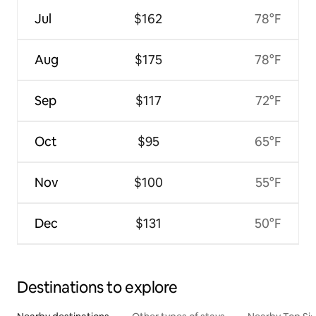
Jul
$162
78°F
Aug
$175
78°F
Sep
$117
72°F
Oct
$95
65°F
Nov
$100
55°F
Dec
$131
50°F
Destinations to explore