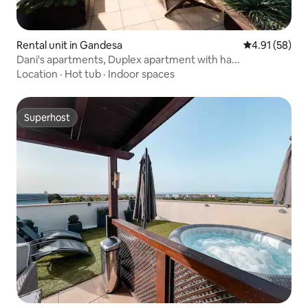
Rental unit in Gandesa
4.91 out of 5
4.91 (58)
Dani's apartments, Duplex apartment with ha...
Location
·
Hot tub
·
Indoor spaces
Superhost
Superhost