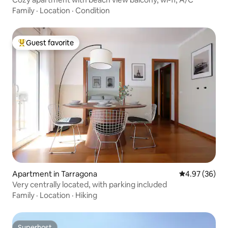
Family
·
Location
·
Condition
Guest favorite
Top guest favorite
Apartment in Tarragona
4.97 out of 5 
4.97 (36)
Very centrally located, with parking included
Family
·
Location
·
Hiking
Superhost