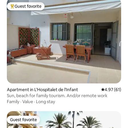
Guest favorite
Top guest favorite
Apartment in L'Hospitalet de l'Infant
4.97 out of 5
4.97 (61)
Sun, beach for family tourism. And/or remote work
Family
·
Value
·
Long stay
Guest favorite
Guest favorite