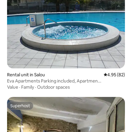
Rental unit in Salou
4.95 out of 5 
4.95 (82)
Eva Apartments Parking included, Apartmen...
Value
·
Family
·
Outdoor spaces
Superhost
Superhost