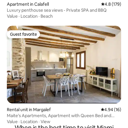
Apartment in Calafell
4.8 out of 5 
4.8 (179)
Luxury penthouse sea views - Private SPA and BBQ
Value
·
Location
·
Beach
Guest favorite
Guest favorite
Rental unit in Margalef
4.94 out of 5 
4.94 (16)
Maite's Apartments, Apartment with Queen Bed and...
Value
·
Location
·
View
When is the best time to visit Miami