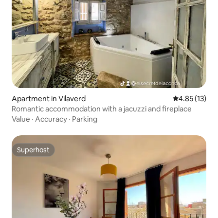
Apartment in Vilaverd
4.85 out of 5
4.85 (13)
Romantic accommodation with a jacuzzi and fireplace
Value
·
Accuracy
·
Parking
Superhost
Superhost