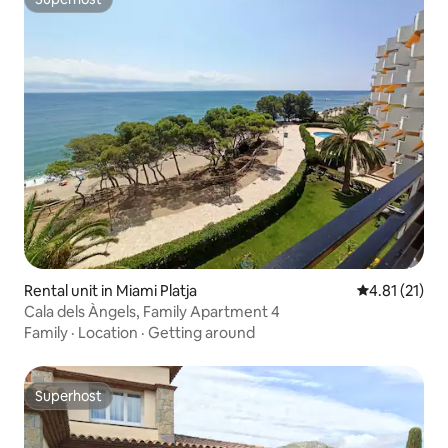
Superhost
Rental unit in Miami Platja
4.81 out of 5
4.81 (21)
Cala dels Àngels, Family Apartment 4
Family
·
Location
·
Getting around
Superhost
Superhost