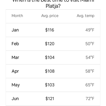
Platja?
Month
Avg. price
Avg. temp
Jan
$116
49°F
Feb
$120
50°F
Mar
$104
54°F
Apr
$108
58°F
May
$103
65°F
Jun
$121
72°F