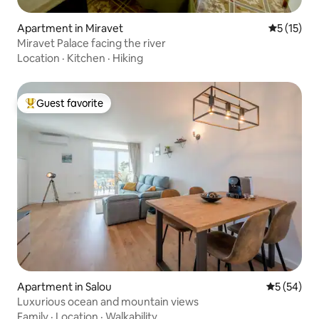
Apartment in Miravet
5 out of 5
5 (15)
Miravet Palace facing the river
Location
·
Kitchen
·
Hiking
Guest favorite
Top guest favorite
Apartment in Salou
5 out of 5
5 (54)
Luxurious ocean and mountain views
Family
·
Location
·
Walkability