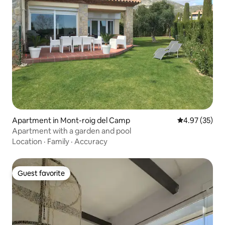
Apartment in Mont-roig del Camp
4.97 out of 5 
4.97 (35)
Apartment with a garden and pool
Location
·
Family
·
Accuracy
Guest favorite
Guest favorite