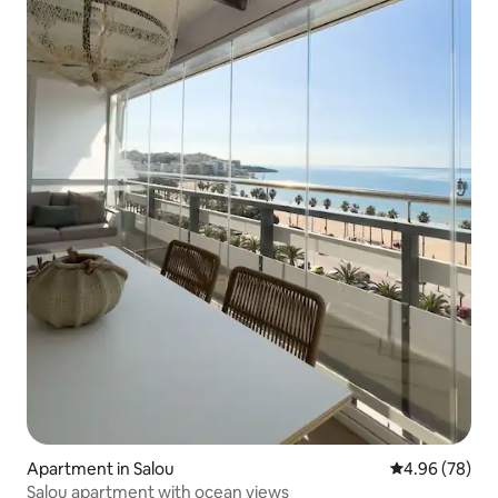
Apartment in Salou
4.96 out of 5 
4.96 (78)
Salou apartment with ocean views