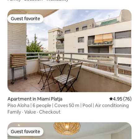
Guest favorite
Guest favorite
Apartment in Miami Platja
4.95 out of 5 
4.95 (76)
Piso Aloha | 6 people | Coves 50 m | Pool | Air conditioning
Family
·
Value
·
Checkout
Guest favorite
Guest favorite