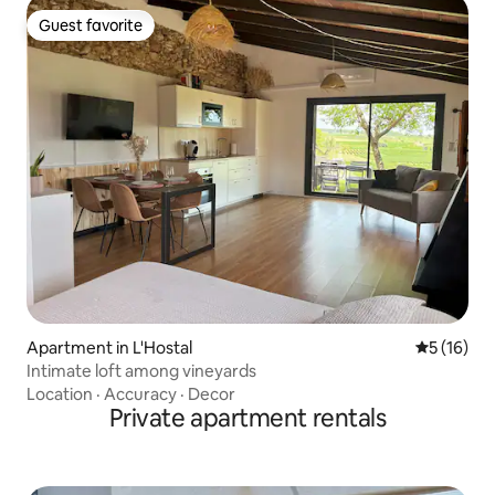
Guest favorite
Guest favorite
Apartment in L'Hostal
5 out of 5
5 (16)
Intimate loft among vineyards
Location
·
Accuracy
·
Decor
Private apartment rentals