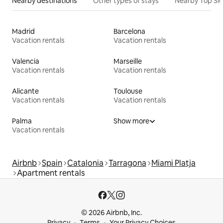
Nearby destinations
Other types of stays
Nearby Top Si
Madrid
Barcelona
Vacation rentals
Vacation rentals
Valencia
Marseille
Vacation rentals
Vacation rentals
Alicante
Toulouse
Vacation rentals
Vacation rentals
Palma
Show more
Vacation rentals
Airbnb
Spain
Catalonia
Tarragona
Miami Platja
Apartment rentals
© 2026 Airbnb, Inc.
Privacy
Terms
Your Privacy Choices