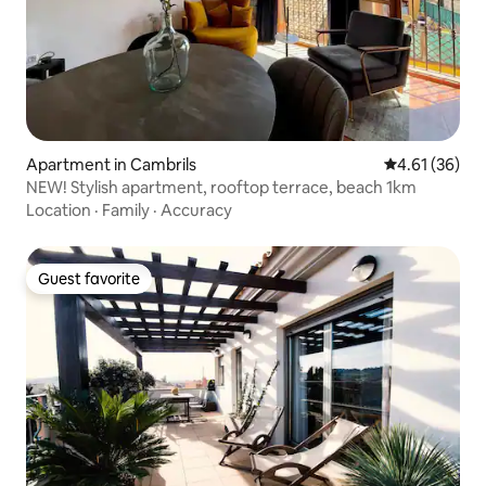
Apartment in Cambrils
4.61 out of 5
4.61 (36)
NEW! Stylish apartment, rooftop terrace, beach 1km
Location
·
Family
·
Accuracy
Guest favorite
Guest favorite