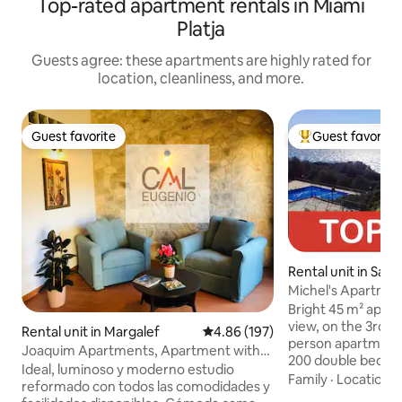
Top-rated apartment rentals in Miami
Platja
Guests agree: these apartments are highly rated for
location, cleanliness, and more.
Guest favorite
Guest favorite
Guest favorite
Top guest favorit
Rental unit in Salo
Michel's Apartmen
of the M...
Bright 45 m² apart
view, on the 3rd fl
Rental unit in Margalef
4.86 out of 5 average rating, 19
4.86 (197)
person apartment,
Joaquim Apartments, Apartment with
200 double bed, v
king-size bed
Ideal, luminoso y moderno estudio
direct access to t
Family
·
Location
·
reformado con todos las comodidades y
with TV and direct