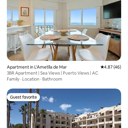
Apartment in L'Ametlla de Mar
4.87 out of 5 
4.87 (46)
3BR Apartment | Sea Views | Puerto Views | AC
Family
·
Location
·
Bathroom
Guest favorite
Guest favorite