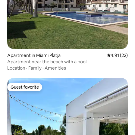
Apartment in Miami Platja
4.91 out of 5
4.91 (22)
Apartment near the beach with a pool
Location
·
Family
·
Amenities
Guest favorite
Guest favorite