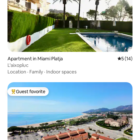
Apartment in Miami Platja
5 out of 5
5 (14)
L'aixopluc
Location
·
Family
·
Indoor spaces
Guest favorite
Top guest favorite