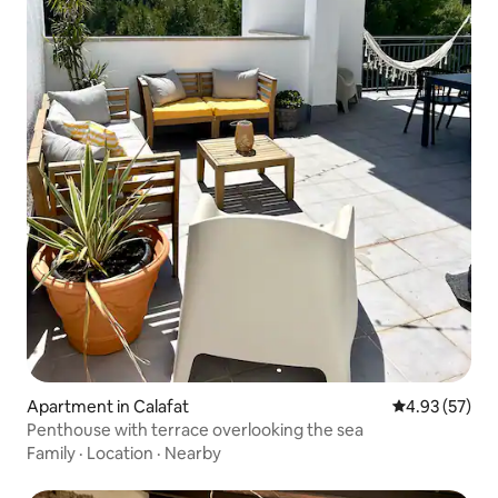
Apartment in Calafat
4.93 out of 5 
4.93 (57)
Penthouse with terrace overlooking the sea
Family
·
Location
·
Nearby