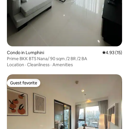
Condo in Lumphini
4.93 out of 5
4.93 (15)
Prime BKK BTS Nana/ 90 sqm /2 BR /2 BA
Location
·
Cleanliness
·
Amenities
Guest favorite
Guest favorite