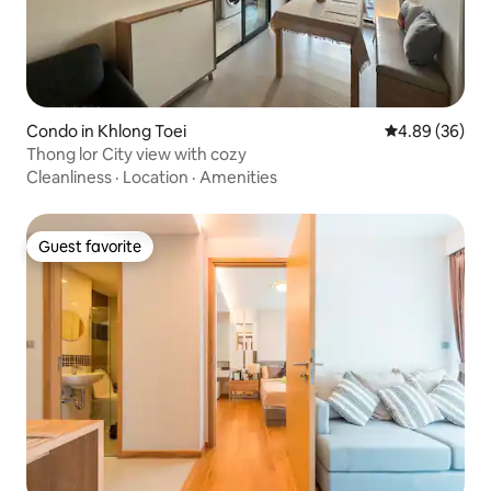
Condo in Khlong Toei
4.89 out of 5 
4.89 (36)
Thong lor City view with cozy
Cleanliness
·
Location
·
Amenities
Guest favorite
Guest favorite