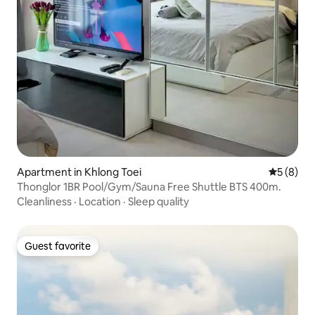
Apartment in Khlong Toei
5 out of 
5 (8)
Thonglor 1BR Pool/Gym/Sauna Free Shuttle BTS 400m.
Cleanliness
·
Location
·
Sleep quality
Guest favorite
Guest favorite