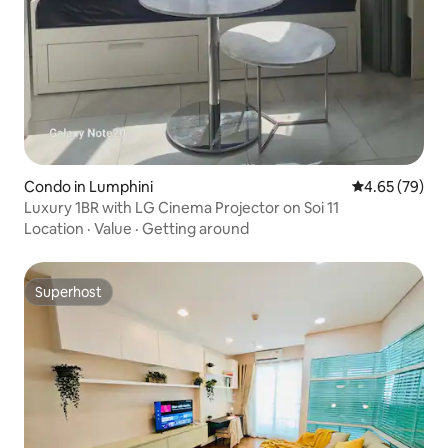
Condo in Lumphini
4.65 out of 5 
4.65 (79)
Luxury 1BR with LG Cinema Projector on Soi 11
Location
·
Value
·
Getting around
Superhost
Superhost