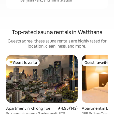
Benjasiri Park, and Nana Station
Top-rated sauna rentals in Watthana
Guests agree: these sauna rentals are highly rated for
location, cleanliness, and more.
Guest favorite
Guest favorite
Top guest favorite
Guest favorite
Apartment in Khlong Toei
4.95 out of 5 average rating, 14
4.95 (142)
Apartment in Lum
Sukhumvit room : 3 mins walk BTS
2BR Suites Cozy P