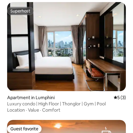
Superhost
Superhost
Apartment in Lumphini
5 out of 
5 (3)
Luxury condo | High Floor | Thonglor | Gym | Pool
Location
·
Value
·
Comfort
Guest favorite
Guest favorite