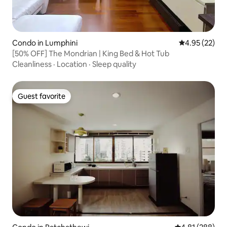
Condo in Lumphini
4.95 out of 5 
4.95 (22)
[50% OFF] The Mondrian | King Bed & Hot Tub
Cleanliness
·
Location
·
Sleep quality
Guest favorite
Guest favorite