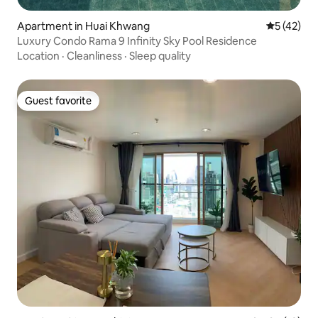
Apartment in Huai Khwang
5 out of 5
5 (42)
Luxury Condo Rama 9 Infinity Sky Pool Residence
Location
·
Cleanliness
·
Sleep quality
Guest favorite
Guest favorite