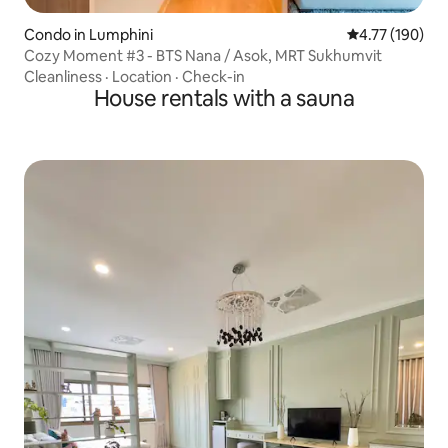
Condo in Lumphini
4.77 out of 5 a
4.77 (190)
Cozy Moment #3 - BTS Nana / Asok, MRT Sukhumvit
Cleanliness
·
Location
·
Check-in
House rentals with a sauna