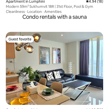
Apartment in Lumphini
4.94 out of 5 
4.94 (18)
Modern 59m² Sukhumvit 1BR | 31st Floor, Pool & Gym
Cleanliness
·
Location
·
Amenities
Condo rentals with a sauna
Guest favorite
Guest favorite