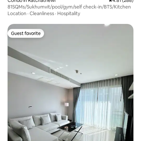
Condo in Ratchathewi
4.81 out of 5 a
4.81 (288)
81SQMs/Sukhumvit/pool/gym/self check-in/BTS/Kitchen
Location
·
Cleanliness
·
Hospitality
Guest favorite
Guest favorite