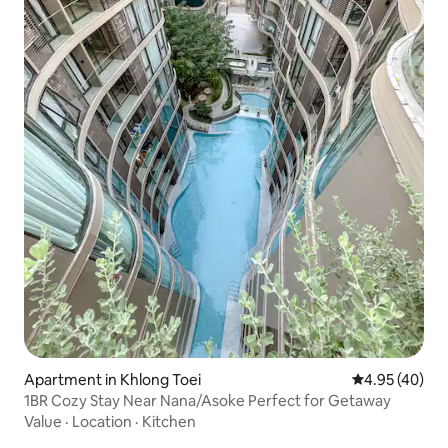
Apartment in Khlong Toei
4.95 out of 5 
4.95 (40)
1BR Cozy Stay Near Nana/Asoke Perfect for Getaway
Value
·
Location
·
Kitchen