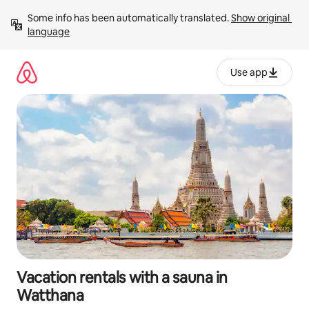
Skip
Some info has been automatically translated. 
Show original 
to
language
content
Use app
Vacation rentals with a sauna in
Watthana