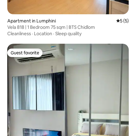
Apartment in Lumphini
5 out of 
5 (5)
Vela 818 | 1 Bedroom 75 sqm | BTS Chidlom
Cleanliness
·
Location
·
Sleep quality
Guest favorite
Guest favorite