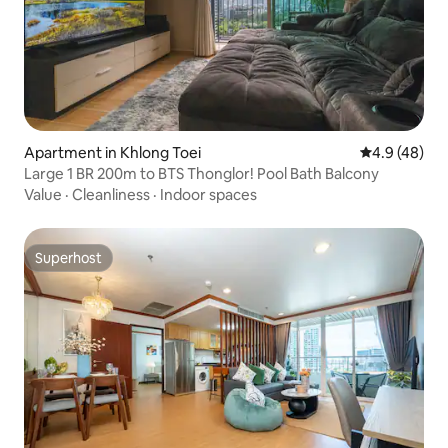
Apartment in Khlong Toei
4.9 out of 5 
4.9 (48)
Large 1 BR 200m to BTS Thonglor! Pool Bath Balcony
Value
·
Cleanliness
·
Indoor spaces
Superhost
Superhost