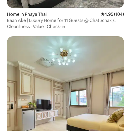
Home in Phaya Thai
4.95 out of 5 a
4.95 (104)
Baan Ake | Luxury Home for 11 Guests @ Chatuchak /
Chinese Language Service
Cleanliness
·
Value
·
Check-in