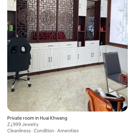
Private room in Huai Khwang
Z.j 999 Jewelry
Cleanliness
·
Condition
·
Amenities