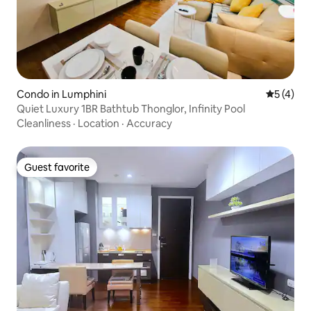
Condo in Lumphini
5 out of 
5 (4)
Quiet Luxury 1BR Bathtub Thonglor, Infinity Pool
Cleanliness
·
Location
·
Accuracy
Guest favorite
Guest favorite