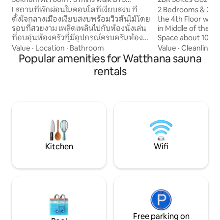
Thonglor
Sukhumvit 41 BTS
! สถานที่พักผ่อนในคอนโดที่เงียบสงบ ที่
2 Bedrooms & 2 B
ตั้งใจกลางเมืองเงียบสงบพร้อมวิวต้นไม้โดย
the 4th Floor with
รอบที่สวยงาม เพลิดเพลินไปกับห้องนั่งเล่น
in Middle of the Bangk
ที่อบอุ่นห้องครัวที่มีอุปกรณ์ครบครันห้อง
Space about 100 
นอนหรูหราห้องน้ำในตัวและระเบียงส่วนตัว
close to BTS Phro
Value
·
Location
·
Bathroom
Value
·
Cleanliness
นอกจากนี้ยังตั้งอยู่ใกล้กับทองหล่อที่ทัน
Popular amenities for Watthana sauna
walk about 5 minutes. Walking D
สมัยทำให้การสำรวจสถานที่ท่องเที่ยวใน
to EmQuartier, E
rentals
พื้นที่เป็นเรื่องง่าย และสัมผัสความสะดวก
and very close to
สบายและการพักผ่อนท่ามกลางธรรมชาติ!
Easy to access to 
เกี่ยวกับที่พัก ที่พัก 1 ห้องนอน 35 ตร.ม.
and surround with
คุณภาพสูงพร้อมความสะดวกสบายที่
cafes, and bars. Get comfortable and
กำหนดเองและระบบรักษาความปลอดภัย
enjoy easy access
ตลอด 24 ชั่วโมงพร้อมกล้องวงจรปิด ที่พัก 1
this centrally loca
ห้องนอนพร้อมเครื่องปรับอากาศของเรามี
place :)
เตียงคิงไซส์ 1 หลังในชุดเครื่องนอนระดับ
Kitchen
Wifi
พรีเมียมที่นอนได้ 3 คน
Free parking on