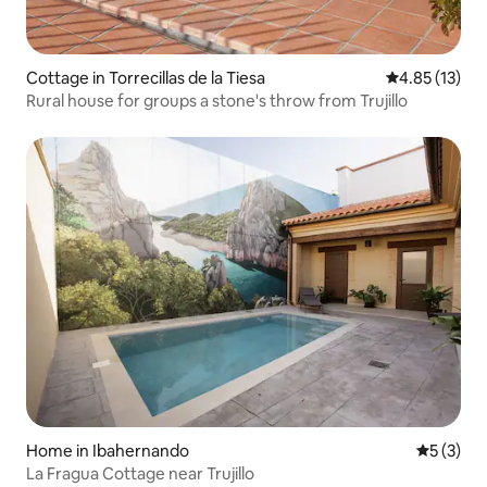
Cottage in Torrecillas de la Tiesa
4.85 out of 5
4.85 (13)
Rural house for groups a stone's throw from Trujillo
Home in Ibahernando
5 out of 
5 (3)
La Fragua Cottage near Trujillo