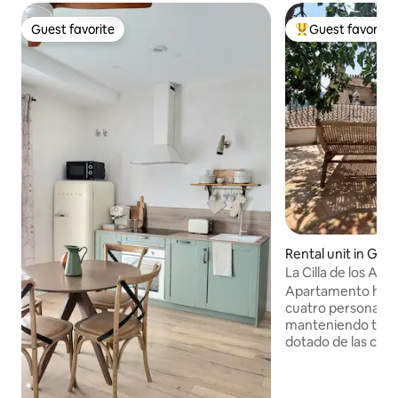
Guest favorite
Guest favorite
Guest favorite
Top guest favorit
Rental unit in Gua
La Cilla de los Al
2 beds
Apartamento histó
cuatro personas a
manteniendo toda 
dotado de las com
Nuestro apartamen
tranquilidad y bellas vi
ESPLIEGO: Antaño 