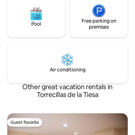
disfrutar de la mejor compañía mientras
cocinas. Una impresionante habitación
dotada de una espectacular cama “King
Size” con otra terraza privada para
Free parking on
Pool
disfrutar de las estrellas justo antes de
premises
dormir. El baño cuenta con una gran
ducha donde relajarse tras las intensas
jornadas de paseo por Monfragüe.
Temporada de piscina: Finales de mayo -
mediados de septiembre.
Air conditioning
Other great vacation rentals in
Torrecillas de la Tiesa
Guest favorite
Guest favorite