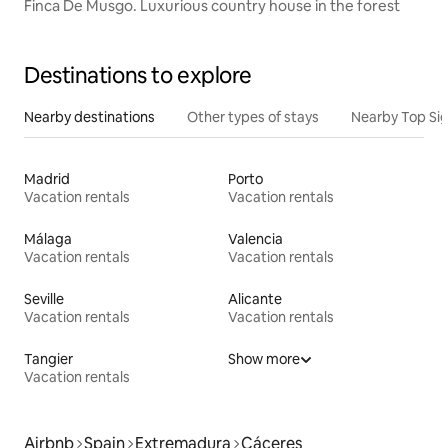
Finca De Musgo. Luxurious country house in the forest
Destinations to explore
Nearby destinations
Other types of stays
Nearby Top Si
Madrid
Porto
Vacation rentals
Vacation rentals
Málaga
Valencia
Vacation rentals
Vacation rentals
Seville
Alicante
Vacation rentals
Vacation rentals
Tangier
Show more
Vacation rentals
Airbnb
Spain
Extremadura
Cáceres