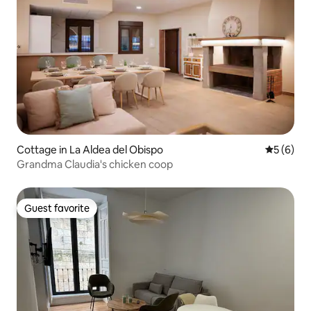
Cottage in La Aldea del Obispo
5 out of 
5 (6)
Grandma Claudia's chicken coop
Guest favorite
Guest favorite