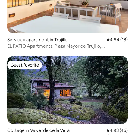
Serviced apartment in Trujillo
4.94 out of 5 
4.94 (18)
EL PATIO Apartments. Plaza Mayor de Trujillo,...
Guest favorite
Guest favorite
Cottage in Valverde de la Vera
4.93 out of 5 
4.93 (46)