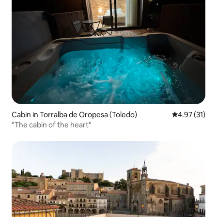
Cabin in Torralba de Oropesa (Toledo)
4.97 out of 5
4.97 (31)
"The cabin of the heart"