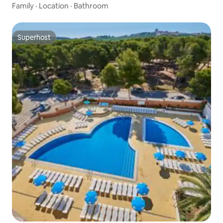
Family
·
Location
·
Bathroom
Superhost
Superhost