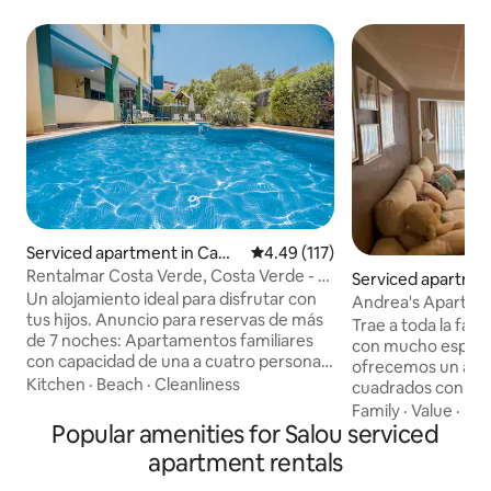
Serviced apartment in Cam
4.49 out of 5 average rating, 11
4.49 (117)
brils
Rentalmar Costa Verde, Costa Verde - 1
Serviced apartmen
bedroom...
Un alojamiento ideal para disfrutar con
Andrea's Apartme
tus hijos. Anuncio para reservas de más
PortAventura and t
Trae a toda la fami
de 7 noches: Apartamentos familiares
con mucho espacio p
con capacidad de una a cuatro personas,
ofrecemos un ampl
un dormitorio con dos camas
Kitchen
·
Beach
·
Cleanliness
cuadrados con 2 do
individuales, sala de estar con sofá cama
baño y cocina. El piso está formado por 2
Family
·
Value
·
Kit
(dos plazas), una cocina americana, un
Popular amenities for Salou serviced
habitaciones dobl
baño con ducha, televisor de pantalla
matrimonio 135 y 
apartment rentals
plana, y una amplia terraza amueblada
un baño y cocina 
dónde disfrutar de una mítica noche de