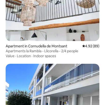
Apartment in Cornudella de Montsant
4.92 out of 5 
4.92 (89)
Apartments la Rambla - Llicorella - 2/4 people
Value
·
Location
·
Indoor spaces