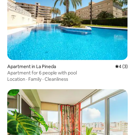
Apartment in La Pineda
4 out of 
4 (3)
Apartment for 6 people with pool
Location
·
Family
·
Cleanliness