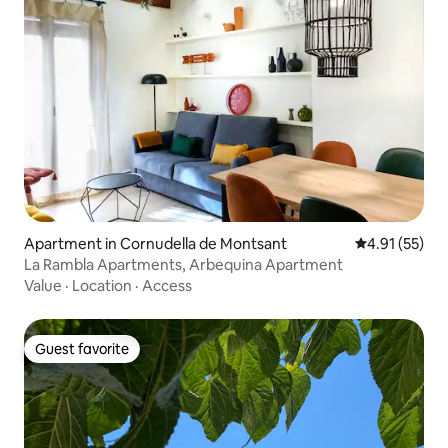
Apartment in Cornudella de Montsant
4.91 out of 5
4.91 (55)
La Rambla Apartments, Arbequina Apartment
Value
·
Location
·
Access
Guest favorite
Guest favorite