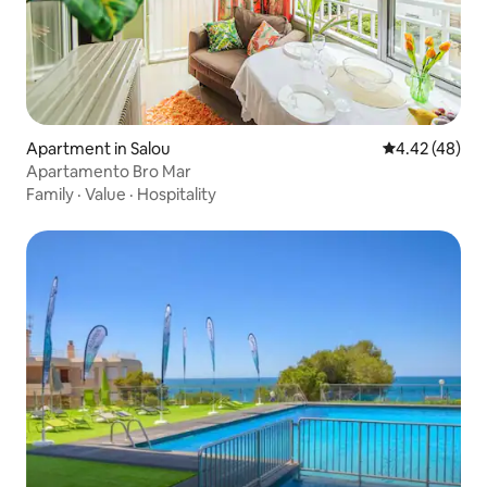
Apartment in Salou
4.42 out of 5 
4.42 (48)
Apartamento Bro Mar
Family
·
Value
·
Hospitality