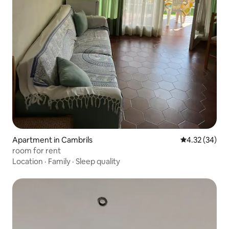
Apartment in Cambrils
4.32 out of 5 
4.32 (34)
room for rent
Location
·
Family
·
Sleep quality