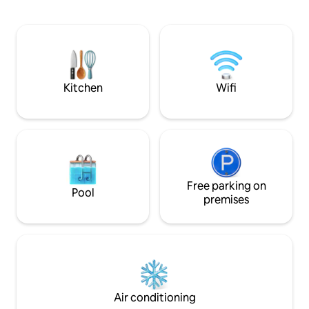
•Atracciones: Por
verano. Equipamiento: fregadero, placa
Aventura Caribe A
vitrocerámica, microondas, frigorífico,
Land 12 km Aquopo
tostadora, hervidor de agua, cafetera
16 km Playa Salou 
Dolce Gusto, y menaje completo (vajilla y
km Playa Miami Pla
utensilios básicos de cocina). No
Sarvinosa Nudista
encontrarán consumibles en el
km Museu del Port
Kitchen
Wifi
apartamento (aceite, vinagre, sal,
Ciudad Tarragona 
pimienta, café, azúcar, productos de
26 km Barcelona 
higiene y de limpieza, etc.). Les
recordamos que el alojamiento incluye
sábanas, mantas y toallas, pero no
encontrarán productos de limpieza ni
consumibles en su interior. Se incluye:
equipo de lencería (sábanas, mantas y
Free parking on
Pool
toallas) adecuado a la capacidad del
premises
apartamento. Climatización frío/calor
por split en el comedor. Se admiten
animales de compañía bajo petición.
¡Aceptamos animales de compañía! Se
aplica un suplemento de 8€ por mascota
y noche en temporada baja (con un
máximo 50€ por mascota por estancia),
Air conditioning
y 10€ por mascota y noche en