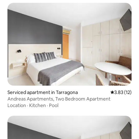
Serviced apartment in Tarragona
3.83 out of 5
3.83 (12)
Andreas Apartments, Two Bedroom Apartment
Location
·
Kitchen
·
Pool