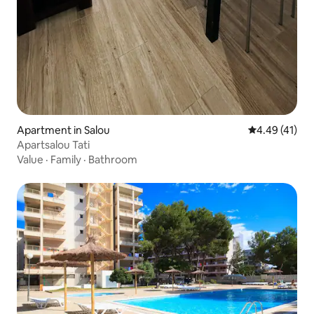
Apartment in Salou
4.49 out of 5
4.49 (41)
Apartsalou Tati
Value
·
Family
·
Bathroom