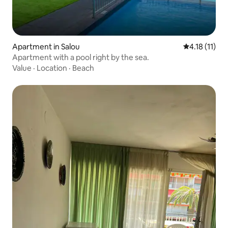
Apartment in Salou
4.18 out of 5
4.18 (11)
Apartment with a pool right by the sea.
Value
·
Location
·
Beach