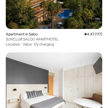
Apartment in Salou
4.47 out of 5 
4.47 (117)
SUNCLUB SALOU APARTHOTEL
Location
·
Value
·
EV charging