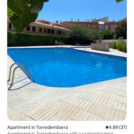
Apartment in Torredembarra
4.89 out of 5 
4.89 (37)
Apartment in Torredembarra with a swimming pool.