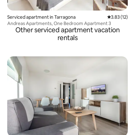
Serviced apartment in Tarragona
3.83 out of 5
3.83 (12)
Andreas Apartments, One Bedroom Apartment 3
Other serviced apartment vacation
rentals