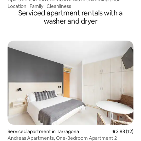
Location
·
Family
·
Cleanliness
Serviced apartment rentals with a
washer and dryer
Serviced apartment in Tarragona
3.83 out of 5
3.83 (12)
Andreas Apartments, One-Bedroom Apartment 2