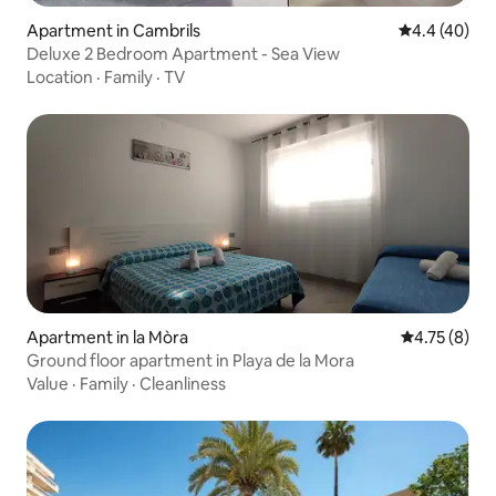
Apartment in Cambrils
4.4 out of 5 
4.4 (40)
Deluxe 2 Bedroom Apartment - Sea View
Location
·
Family
·
TV
Apartment in la Mòra
4.75 out of 
4.75 (8)
Ground floor apartment in Playa de la Mora
Value
·
Family
·
Cleanliness