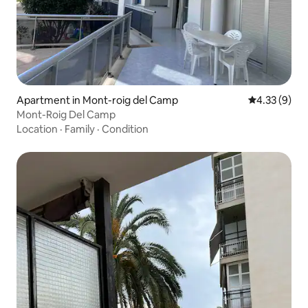
Apartment in Mont-roig del Camp
4.33 out of 
4.33 (9)
Mont-Roig Del Camp
Location
·
Family
·
Condition