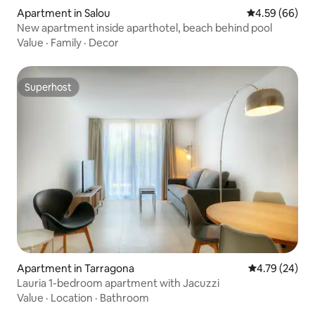
Apartment in Salou
4.59 out of 5 
4.59 (66)
New apartment inside aparthotel, beach behind pool
Value
·
Family
·
Decor
Superhost
Superhost
Apartment in Tarragona
4.79 out of 5 
4.79 (24)
Lauria 1-bedroom apartment with Jacuzzi
Value
·
Location
·
Bathroom