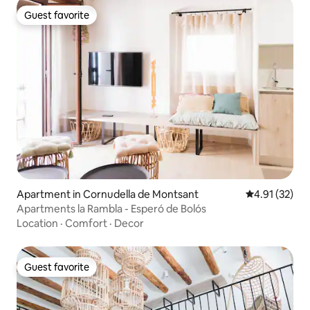
Guest favorite
Guest favorite
Apartment in Cornudella de Montsant
4.91 out of 5
4.91 (32)
Apartments la Rambla - Esperó de Bolós
Location
·
Comfort
·
Decor
Guest favorite
Guest favorite