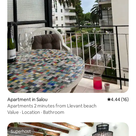
Apartment in Salou
4.44 out of 5 
4.44 (16)
Apartments 2 minutes from Llevant beach
Value
·
Location
·
Bathroom
Superhost
Superhost