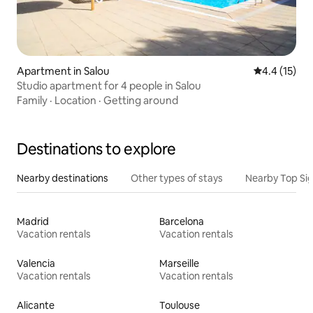
Apartment in Salou
4.4 out of 5
4.4 (15)
Studio apartment for 4 people in Salou
Family
·
Location
·
Getting around
Destinations to explore
Nearby destinations
Other types of stays
Nearby Top Si
Madrid
Barcelona
Vacation rentals
Vacation rentals
Valencia
Marseille
Vacation rentals
Vacation rentals
Alicante
Toulouse