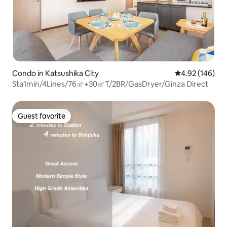
Condo in Katsushika City
4.92 out of 5 a
4.92 (146)
Sta1min/4Lines/76㎡+30㎡T/2BR/GasDryer/Ginza Direct
Guest favorite
Guest favorite