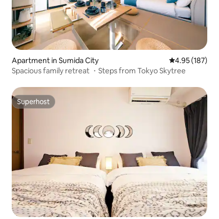
Apartment in Sumida City
4.95 out of 5 a
4.95 (187)
Spacious family retreat ・Steps from Tokyo Skytree
Superhost
Superhost