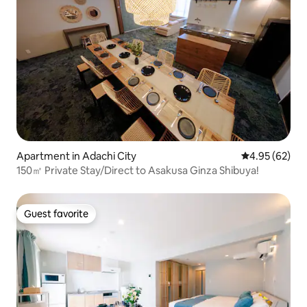
Apartment in Adachi City
4.95 out of 5 
4.95 (62)
150㎡ Private Stay/Direct to Asakusa Ginza Shibuya!
Guest favorite
Guest favorite