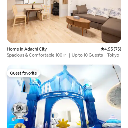
Home in Adachi City
4.95 out of 5 
4.95 (75)
Spacious & Comfortable 100㎡ ｜Up to 10 Guests｜Tokyo
Guest favorite
Guest favorite