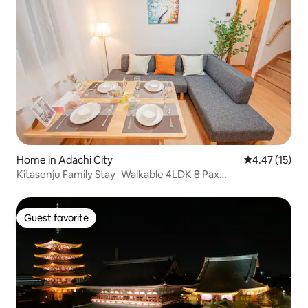
Home in Adachi City
4.47 out of 5
4.47 (15)
Kitasenju Family Stay_Walkable 4LDK 8 Pax
Spacious_Whole
Guest favorite
Guest favorite