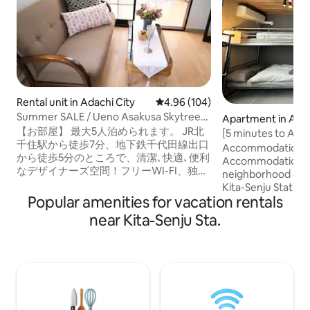
Rental unit in Adachi City
4.96 out of 5 average rating, 10
4.96 (104)
Summer SALE / Ueno Asakusa Skytree
Apartment in Adac
area / Convenient transportation to
【お部屋】 最大5人泊められます。 JR北
[5 minutes to Asak
Narita and Haneda Airports / Two
千住駅から徒歩7分、地下鉄千代田線出口
Haneda Airport / 
Accommodation I
separate bedrooms / 7-minute walk to
から徒歩5分のところで、清潔､快適､便利
Station / Direct a
Accommodation in 
the station / Facilities...
なデザイナーズ空間！フリーWI-FI、独立
/ Direct access to
neighborhood 4 m
寝室は二つあり、リビングルーム兼キッ
people / Newly buil
Kita-Senju Station 
チン一つ、トイレ、浴室別々独立であ
Popular amenities for vacation rentals
minutes to Asakus
り、プライバシーを守られます。 日用品
transfers to Ueno,
near Kita-Senju Sta.
も揃えています。 ※こちらの部屋は1階と
Harajuku, and Roppongi ■ Layo
なります。 ◆お部屋の総面積37㎡です。
㎡)/Accommodates 
リビング・2寝室・1バスルーム。 一つ寝
bunk beds/FREE Wi
室は洋式でダブルベッド（140x200）一
conditioner/Refrig
つと折り畳みソファベッドを用意してい
mirror/Hair dryer ■
ます。 もう一つ寝室は和式で最大三組の
× 1, refrigerator, d
布団を敷きます。 リビングとキッチンを
one-handed pot, cu