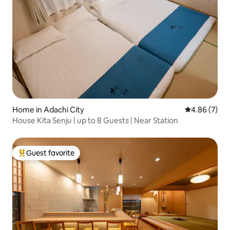
Home in Adachi City
4.86 out of 5
4.86 (7)
House Kita Senju | up to 8 Guests | Near Station
Guest favorite
Top guest favorite