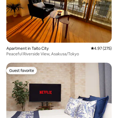
Apartment in Taito City
4.97 out of 5 a
4.97 (275)
Peaceful Riverside View, Asakusa/Tokyo
Guest favorite
Guest favorite