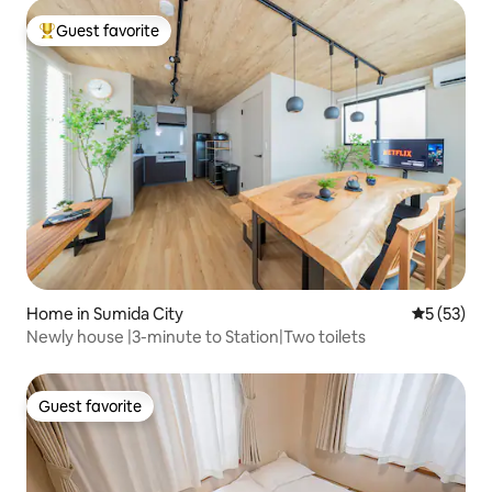
Guest favorite
Top guest favorite
Home in Sumida City
5 out of 5
5 (53)
Newly house |3-minute to Station|Two toilets
Guest favorite
Guest favorite