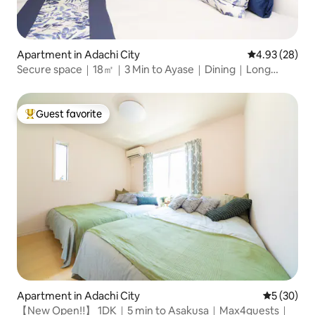
Apartment in Adachi City
4.93 out of 5 
4.93 (28)
Secure space｜18㎡｜3 Min to Ayase｜Dining｜Long
Stays
Guest favorite
Top guest favorite
Apartment in Adachi City
5 out of 5
5 (30)
【New Open‼】 1DK｜5 min to Asakusa｜Max4guests｜