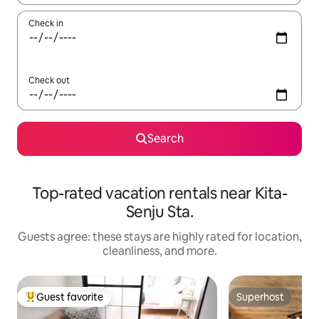
Check in
Check out
Search
Top-rated vacation rentals near Kita-
Senju Sta.
Guests agree: these stays are highly rated for location,
cleanliness, and more.
Guest favorite
Superhost
Top guest favorite
Superhost