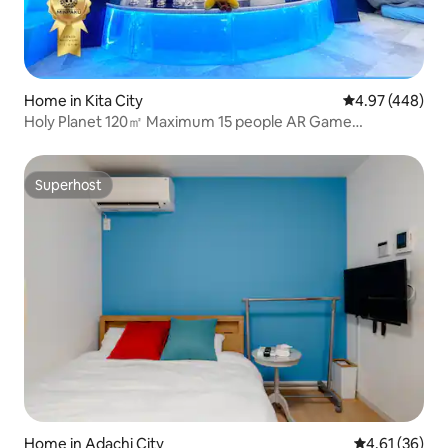
Home in Kita City
4.97 out of 5 a
4.97 (448)
Holy Planet 120㎡ Maximum 15 people AR Game
Ikebukuro 1 Station Shinjuku 2 Stations
Superhost
Superhost
Home in Adachi City
4.61 out of 5
4.61 (36)