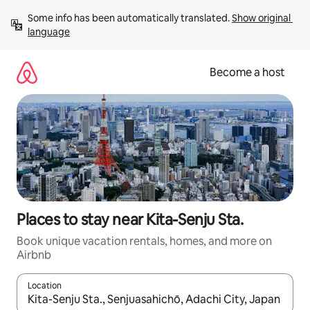
Skip
Some info has been automatically translated. 
Show original 
to
language
content
Become a host
Places to stay near Kita-Senju Sta.
Book unique vacation rentals, homes, and more on
Airbnb
Location
When results are available, navigate with up and down arrow ke