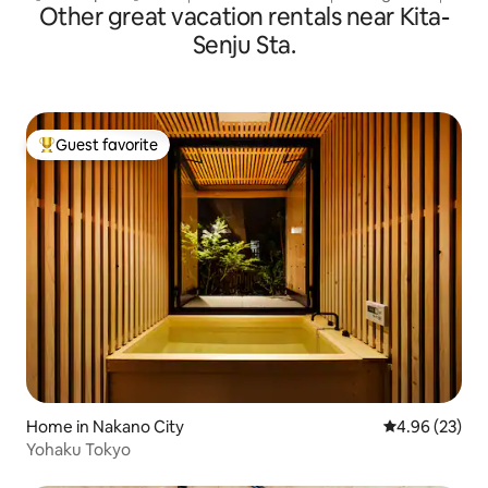
Other great vacation rentals near Kita-
Senju Sta.
Guest favorite
Top guest favorite
Home in Nakano City
4.96 out of 5 
4.96 (23)
Yohaku Tokyo