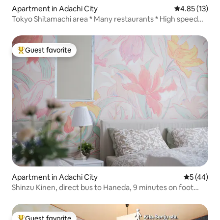
Apartment in Adachi City
4.85 out of 5
4.85 (13)
Tokyo Shitamachi area * Many restaurants * High speed
Wi-Fi * 3LDK 1 floor rental * Maximum 11 people * ZA056
Guest favorite
Top guest favorite
Apartment in Adachi City
5 out of 5
5 (44)
Shinzu Kinen, direct bus to Haneda, 9 minutes on foot
from Hub Station and Kitasenju, "Kitasenju, convenient
for family travel," Asakusa, Ueno, Akihabara
Guest favorite