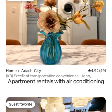
Home in Adachi City
4.92 out of 5 
4.92 (49)
(K3) Excellent transportation convenience. Ueno,
Apartment rentals with air conditioning
Asakusa, Skytree, Tokyo, Imperial Palace
Guest favorite
Guest favorite