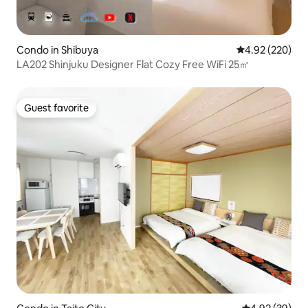
Condo in Shibuya
4.92 out of 5 a
4.92 (220)
LA202 Shinjuku Designer Flat Cozy Free WiFi 25㎡
Guest favorite
Guest favorite