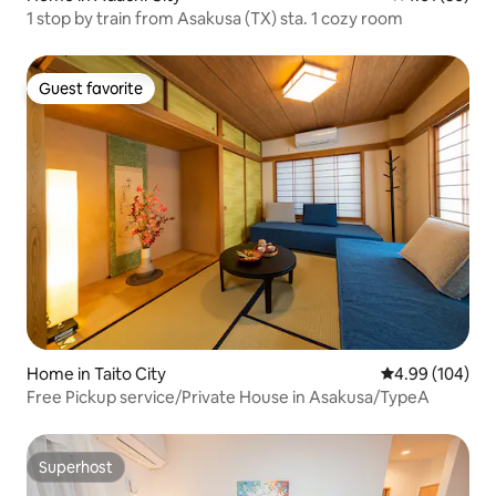
1 stop by train from Asakusa (TX) sta. 1 cozy room
Guest favorite
Guest favorite
Home in Taito City
4.99 out of 5 a
4.99 (104)
Free Pickup service/Private House in Asakusa/TypeA
Superhost
Superhost