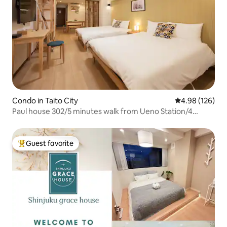
Condo in Taito City
4.98 out of 5 a
4.98 (126)
Paul house 302/5 minutes walk from Ueno Station/4
minutes from Okachimachi/Direct to Narita/Free high-
speed internet/Elevator building/Japanese, English,
Chinese communication
Guest favorite
Top guest favorite