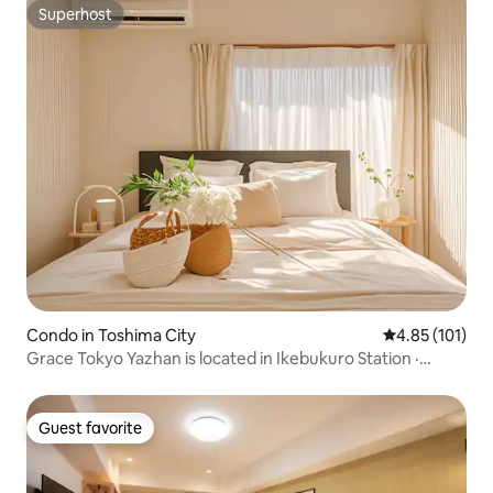
Superhost
Superhost
Condo in Toshima City
4.85 out of 5 
4.85 (101)
Grace Tokyo Yazhan is located in Ikebukuro Station ·
Direct access to Shinjuku Shibuya | Comfortable and fast,
suitable for travel & business trips
Guest favorite
Guest favorite