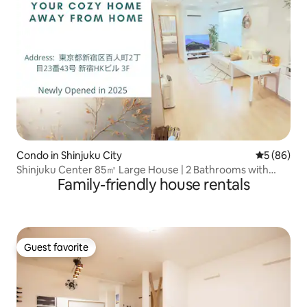
Condo in Shinjuku City
5 out of 5 
5 (86)
Shinjuku Center 85㎡ Large House | 2 Bathrooms with
Family-friendly house rentals
Bathtub | 2 Toilets | Suitable for Families & Groups | Private
Elevator | 2 Minutes Walk to the Nearest Station | Luggage
Storage
Guest favorite
Guest favorite