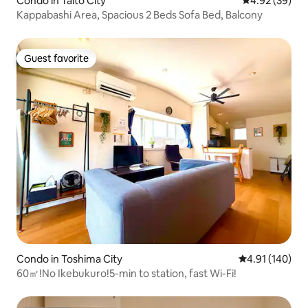
Condo in Taito City
4.92 out of 5 
4.92 (39)
Kappabashi Area, Spacious 2 Beds Sofa Bed, Balcony
Guest favorite
Guest favorite
Condo in Toshima City
4.91 out of 5 a
4.91 (140)
60㎡!No Ikebukuro!5-min to station, fast Wi-Fi!