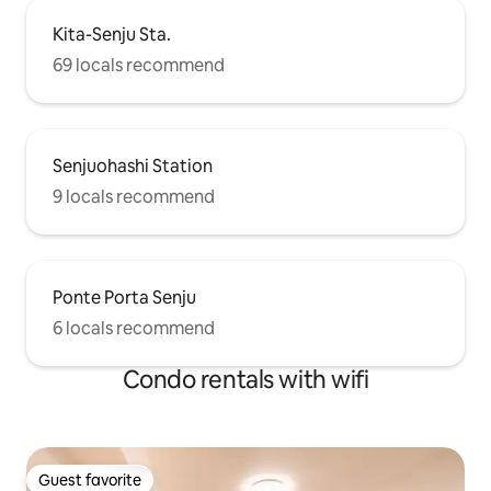
registration numb
ウォシュレット付きトイレ。 〈ランドリ
Health Center No
Kita-Senju Sta.
ースペース〉 洗濯機、洗濯洗剤、洗濯用
ハンガー、洋式寝室のバルコニーに洗濯
69 locals recommend
物を干せます、是非ご利用ください。
【お部屋は綺麗ご利用ください。 】 ＊ホ
スト側が著しく汚く利用したと判断した
場合は別途追加清掃費のご請求いたしま
すのでご了承くださいませ。 例) 嘔吐、排
Senjuohashi Station
泄物などでリネンや家具を汚す。 上記の
9 locals recommend
例などで、シーツなど交換が必要な場合
は、そちらも併せてご請求いたします。
【アメニティ】 バスタオル・ハンドタオ
ル。 ＊シャンプー・コンディショナー・
ボディソープ・ドライヤーは備え付けの
Ponte Porta Senju
ものをご利用ください。 タオルやシーツ
6 locals recommend
等のホストによるリネンの交換は有料と
なります。 希望される場合は前日までに
メッセージをお願いいまします。 洗濯機
Condo rentals with wifi
は無料でご利用いただけます。 ●お部屋
でパーティなど、騒がしくすることは禁
止です(スピーカーを使用した大音量の音
楽再生含め)。 ●お部屋に入る際は靴を脱
ぐようにお願いいたします。 ●予約され
Guest favorite
Guest favorite