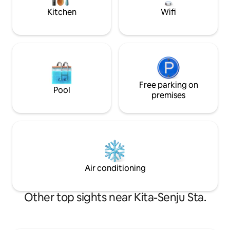
兼ねて一つになります、少し狭いけど、
etc. ■ Amenities: 
Kitchen
Wifi
日用品を揃えています。 ◆完備のキッチ
number of guests) Nearby Facilities ■ 
ン。 完備のキッチンで、自分で料理を楽
Eleven 1-minute w
しんだり、地元食材を試したりすること
commercial facilit
ができます。 朝食からディナーまで、自
minute walk ■ Dr
分のペースで調理しましょう。 ◆Wi-Fi。
Fine" 4-minute wa
無料のWi-Fiを提供し、オンラインで仕事
restaurants PLEASE NOTE ■ 3rd floor of
をしたり、お気に入りの映画をストリー
a 3-story building 
ミングしたりできます。 〈ダイニングキ
Free parking on
be careful if you a
Pool
ッチン〉 エアコン、ソファー、センター
quiet after 9 pm as 
premises
テーブル、冷蔵庫（冷凍庫付き）、電子
area. ■ No smokin
レンジ、洗濯機、調理器具。 〈寝室Ⅰ洋
to 50,000 yen) wil
式〉 エアコン、ダブルベッド1台、ソファ
smoking, exceedi
ベッドⅠ台、32インチテレビ。 〈寝室2和
people allowed, soi
式〉 エアコン、布団最大三組、クローゼ
of garbage, etc. ■
ット。 〈キッチン設備〉 ・ガスコンロⅠ
so please use the
口、冷蔵庫、電子レンジ、炊飯器（事前
lot in the neighb
Air conditioning
予約）、食器類一式、グラス、マグカッ
car. ■ This facility
プ、調理器具一式、まな板、包丁、箸、
accordance with t
ナイフ、フォーク、スプーン、子ども用
Accommodation Bus
Other top sights near Kita-Senju Sta.
食器。 〈浴室〉 ・シャワー、バスタブ、
guests are require
洗面シンク、シャンプー、コンディショ
passports or identific
ナー、ボディソープ ・ドライヤー、フェ
and Ryokan Mana
イスタオル、バスタオル。 〈トイレ〉 ・