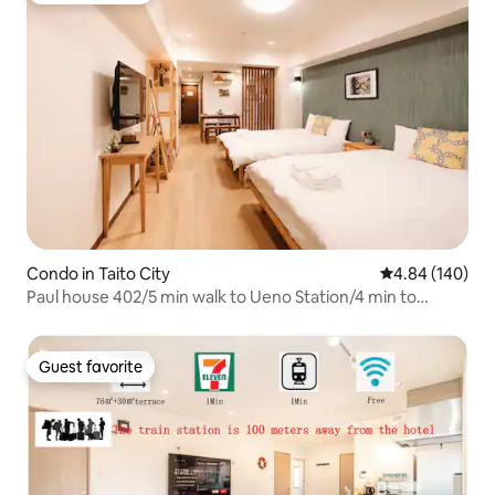
たゲストのみ宿泊可能です。 予約された
方以外のご滞在、ご訪問は禁止とさせて
いただきます。 ●お部屋の家具、備品な
どは大切に扱っていただき、破損などが
あった場合は必ずご連絡ください。 ●小
さなお子様だけを残して外出しないでく
ださい。 ★予約期間は部屋全体（寝室二
つ、お風呂とトイレ別々独立、キッチン
兼リビング、総面積37平方メートル）が
お客様に属し、他のゲストと共有するこ
とはありません。 ★チェックアウト時間
（午前11時まで）を厳守してください。
★部屋に入る前に玄関で靴を脱いでくだ
Condo in Taito City
4.84 out of 5 a
4.84 (140)
さい。 ★ペット禁止です。 ★パーティー
Paul house 402/5 min walk to Ueno Station/4 min to
は許可されていませんのでご注意くださ
Okachimachi/Straight to Narita/Free high-speed
い。 ★外出時の消灯、エアコン、ヒータ
internet/Elevator building/Japanese, English, Chinese
ーの電源オフしてください。 ★ゴミを外
communication
に出さないでください。 ★粗大ゴミがあ
Guest favorite
Guest favorite
れば必ず事前連絡してください。 ★長期
滞在時の途中清掃可能（有料）。 4.部屋
の設備の説明。 ★チェックアウト時間
（午前10時まで）を厳守してください。
★室内とベランダは禁煙です。 ★20時以
後お静かにしてください。