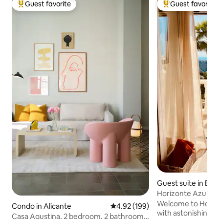
Guest favorite
Guest favorite
Top guest favorite
Top guest favorit
Guest suite in Ben
Horizonte Azul - s
sea view
Welcome to Horizo
Condo in Alicante
4.92 out of 5 average rating, 19
4.92 (199)
with astonishing v
Casa Agustina, 2 bedroom, 2 bathroom