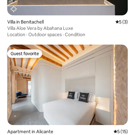
Villa in Benitachell
5 out of 
5 (3)
Villa Aloe Vera by Abahana Luxe
Location
·
Outdoor spaces
·
Condition
Guest favorite
Guest favorite
Apartment in Alicante
5 out of 5
5 (15)