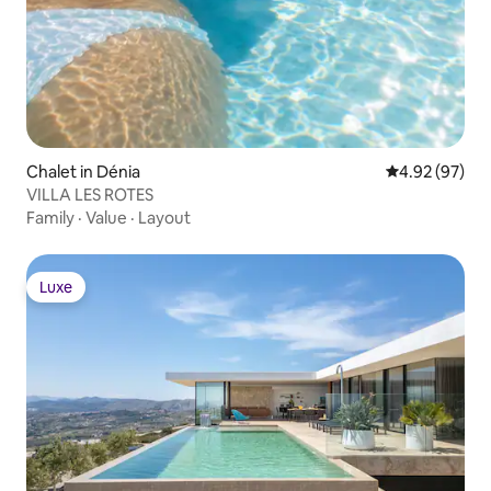
Chalet in Dénia
4.92 out of 5 
4.92 (97)
VILLA LES ROTES
Family
·
Value
·
Layout
Luxe
Luxe