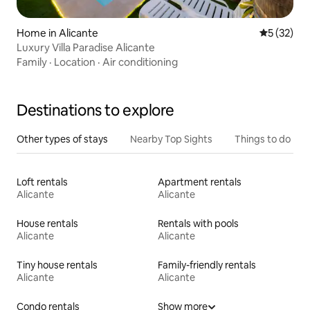
Home in Alicante
5 out of 5
5 (32)
Luxury Villa Paradise Alicante
Family
·
Location
·
Air conditioning
Destinations to explore
Other types of stays
Nearby Top Sights
Things to do
Loft rentals
Apartment rentals
Alicante
Alicante
House rentals
Rentals with pools
Alicante
Alicante
Tiny house rentals
Family-friendly rentals
Alicante
Alicante
Condo rentals
Show more