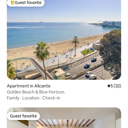
Guest favorite
Top guest favorite
Apartment in Alicante
5 out of 5
5 (32)
Golden Beach & Blue Horizon.
Family
·
Location
·
Check-in
Guest favorite
Guest favorite