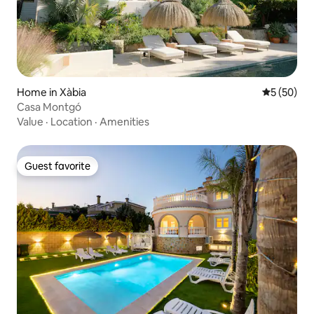
Home in Xàbia
5 out of 5
5 (50)
Casa Montgó
Value
·
Location
·
Amenities
Guest favorite
Guest favorite