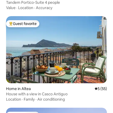
Tandem Portico-Suite 4 people
Value
·
Location
·
Accuracy
Guest favorite
Top guest favorite
Home in Altea
5 out of 5
5 (55)
House with a view in Casco Antiguo
Location
·
Family
·
Air conditioning