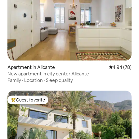
Apartment in Alicante
4.94 out of 5 
4.94 (78)
New apartment in city center Alicante
Family
·
Location
·
Sleep quality
Guest favorite
Top guest favorite