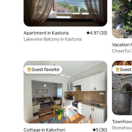
Apartment in Kastoria
4.97 out of 5 average 
4.97 (33)
Lakeview Balcony in Kastoria
Vacation 
Cheerful
garden
Guest favorite
Guest 
Top guest favorite
Top gues
Townhous
Stonehou
Cottage in Kalochori
5 out of 5 average 
5 (30)