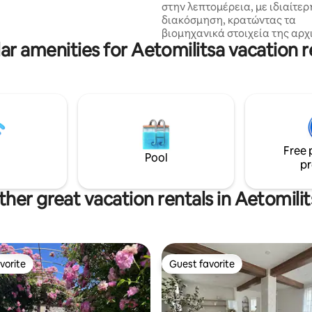
στην λεπτομέρεια, με ιδιαίτερ
διακόσμηση, κρατώντας τα
βιομηχανικά στοιχεία της αρχ
ar amenities for Aetomilitsa vacation r
μορφής. Βρίσκεται σε πολύ κε
σημείο, κοντά σε όλα, διευκο
τον προγραμματισμό του ταξιδ
Δύο λεπτά από την λίμνη και 
εμπορικό κέντρο της πόλης. Μ
βόλτες σας στην πόλη, μπορεί
χαλαρώσετε στο ευρύχωρο καθ
χώρος διαθέτει αυτόνομη θέ
Free 
πετρελαίου, κλιματισμό και s
Pool
pr
65inch.Το loft είναι ισόγειο μ
είσοδο.
ther great vacation rentals in Aetomilit
vorite
Guest favorite
vorite
Guest favorite