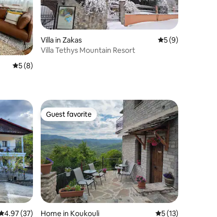
Villa in Zakas
5 out of 5 average
5 (9)
Villa Tethys Mountain Resort
5 out of 5 average rating, 8 reviews
5 (8)
Guest favorite
Guest favorite
4.97 out of 5 average rating, 37 reviews
4.97 (37)
Home in Koukouli
5 out of 5 average 
5 (13)