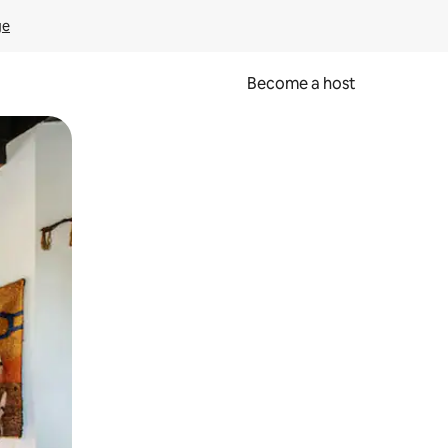
ge
Become a host