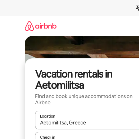
Skip
to
content
Vacation rentals in
Aetomilitsa
Find and book unique accommodations on
Airbnb
Location
When results are available, navigate with up and
Check in