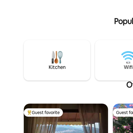
πόλης. Διατίθεται ελεύθερος χώρος
parking.
Popul
Kitchen
Wifi
O
Guest favorite
Guest fa
Top guest favorite
Guest fa