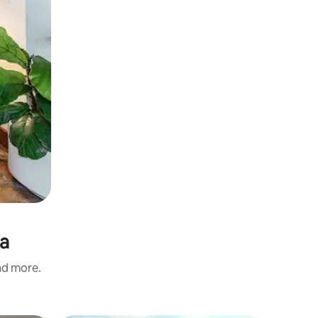
sa
and more.