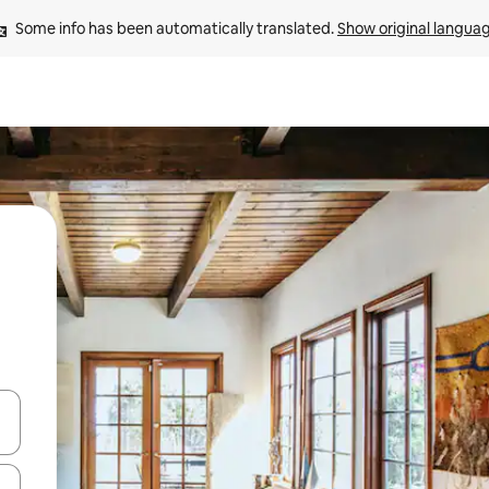
Some info has been automatically translated. 
Show original langua
 down arrow keys or explore by touch or swipe gestures.