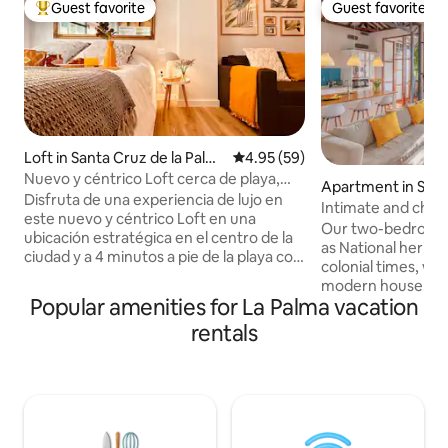
Guest favorite
Guest favorite
Top guest favorite
Guest favorite
Loft in Santa Cruz de la Palm
4.95 out of 5 average rating, 5
4.95 (59)
a
Nuevo y céntrico Loft cerca de playa,
Apartment in Sant
parking, A/C
Disfruta de una experiencia de lujo en
la Palma
Intimate and cha
este nuevo y céntrico Loft en una
the beach
Our two-bedroom a
ubicación estratégica en el centro de la
as National heritage, will transport 
ciudad y a 4 minutos a pie de la playa con
colonial times, wit
todas las comodidades de un moderno
modern house. Loc
loft donde se ha cuidado hasta el mínimo
Popular amenities for La Palma vacation
the island, in its cap
detalle para ofrecer una estancia
place to start eve
rentals
inmejorable, ubicado en un entorno
the island, the bea
urbano donde podrás encontrar todo lo
house, or the hist
que necesites y donde el clima cálido
is full of light and
está siempre garantizado además de
queen-size beds fo
ofrecer un fácil acceso a las principales
the quality and pr
vías de comunicación de la isla, disfrútalo
the best location 