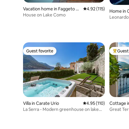
Vacation home in Faggeto La
4.92 out of 5 average r
4.92 (115)
Home in C
rio
House on Lake Como
Leonardo
Guest favorite
Guest 
Guest favorite
Top gues
Villa in Carate Urio
4.95 out of 5 average r
4.95 (110)
Cottage i
La Serra - Modern greenhouse on lake
Great Ter
Como