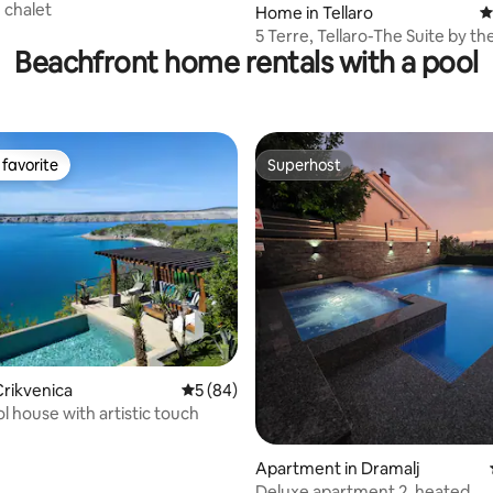
 chalet
Home in Tellaro
4
5 Terre, Tellaro-The Suite by th
Beachfront home rentals with a pool
favorite
Superhost
t favorite
Superhost
ating, 161 reviews
rikvenica
5 out of 5 average rating, 84 reviews
5 (84)
l house with artistic touch
Apartment in Dramalj
Deluxe apartment 2, heated