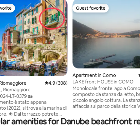
vorite
Guest favorite
vorite
Guest favorite
ating, 214 reviews
Apartment in Como
LAKE front HOUSE in COMO
 Riomaggiore
4.9 out of 5 average rating, 308 reviews
4.9 (308)
Monolocale fronte lago a Como
at, Riomaggiore
composto da stanza da letto, b
024-LT-0379 🏡
piccolo angolo cottura. La stanza si
mento è stato appena
affaccia sul parco della storica V
ato (2022), si trova alla marina di
Accesso esterno al terrazzo pr
zzo potrete
solarium e vasca idromassaggi
lar amenities for Danube beachfront re
l'aspetto pittoresco delle
riscaldata inclusa nel prezzo. Il centro
olorate arroccate che si
città dista 5 munuti in auto opp
sul meraviglioso scalo della
minuti a piedi sul lungolago. Fe