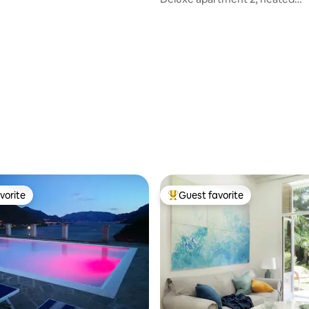
pool&jacuzzi
vorite
Guest favorite
vorite
Top guest favorite