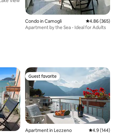
Lake View
Condo in Camogli
4.86 out of 5 average r
4.86 (365)
Apartment by the Sea - Ideal for Adults
Guest favorite
Guest favorite
Apartment in Lezzeno
4.9 out of 5 average r
4.9 (144)