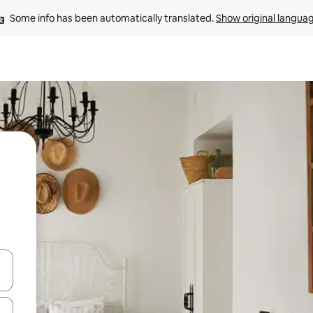
Some info has been automatically translated. 
Show original langua
 down arrow keys or explore by touch or swipe gestures.