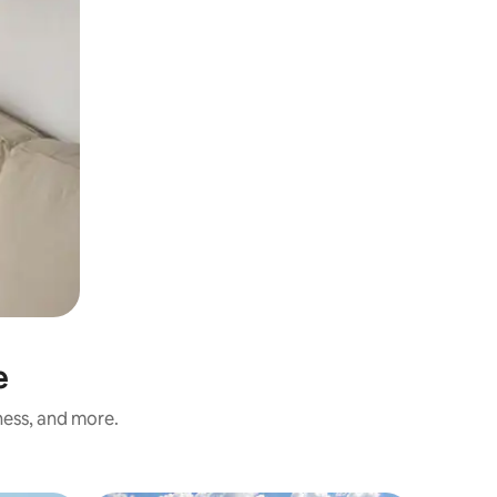
e
ness, and more.