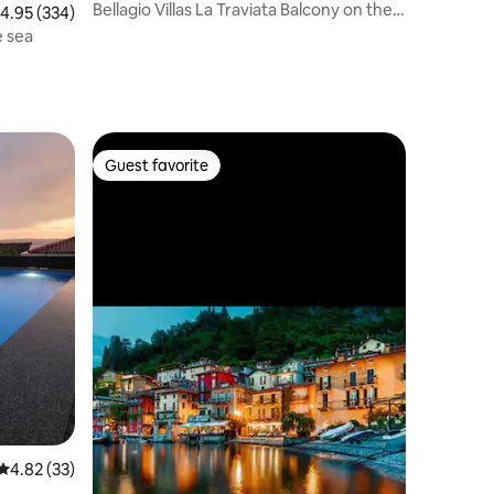
Bellagio Villas La Traviata Balcony on the
.95 out of 5 average rating, 334 reviews
4.95 (334)
lake
e sea
Guest favorite
Guest favorite
4.82 out of 5 average rating, 33 reviews
4.82 (33)