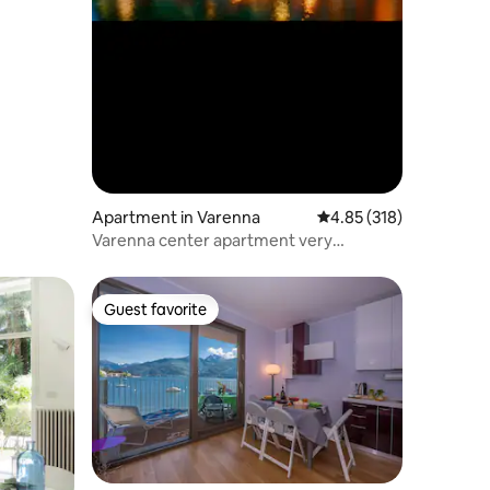
Apartment in Varenna
4.85 out of 5 average r
4.85 (318)
Varenna center apartment very
convenient location!
Guest favorite
Guest favorite