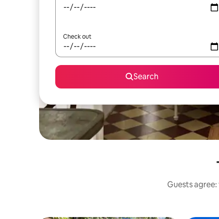
Check out
Search
Guests agree: 