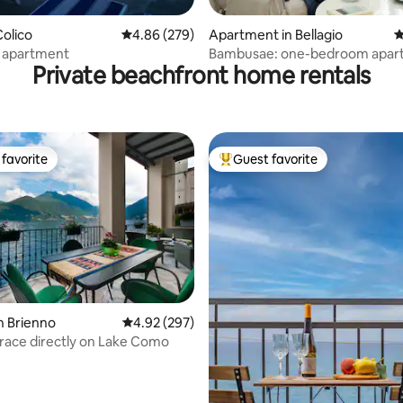
ating, 115 reviews
olico
4.86 out of 5 average rating, 279 reviews
4.86 (279)
Apartment in Bellagio
4
 apartment
Bambusae: one-bedroom apart
Private beachfront home rentals
lakeside villa
favorite
Guest favorite
t favorite
Top guest favorite
ating, 110 reviews
n Brienno
4.92 out of 5 average rating, 297 reviews
4.92 (297)
race directly on Lake Como