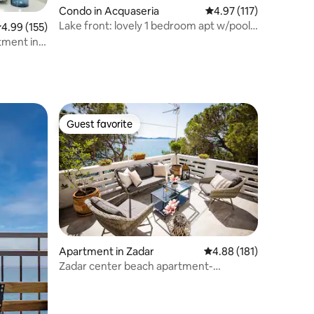
Condo in Acquaseria
4.97 out of 5 average r
4.97 (117)
Lake front: lovely 1 bedroom apt w/pool
.99 out of 5 average rating, 155 reviews
4.99 (155)
in condo
ment in
Guest favorite
Guest favorite
Apartment in Zadar
4.88 out of 5 average r
4.88 (181)
Zadar center beach apartment-
DIRECTLY ON THE SEA