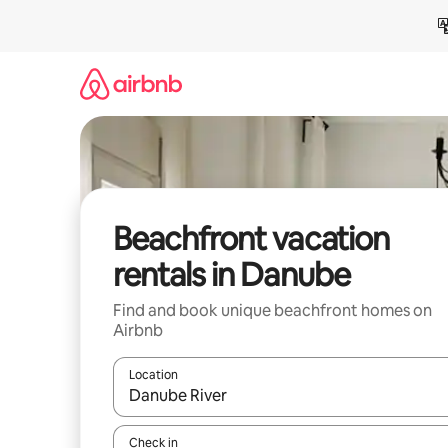
Skip
to
content
Beachfront vacation
rentals in Danube
Find and book unique beachfront homes on
Airbnb
Location
When results are available, navigate with up and
Check in