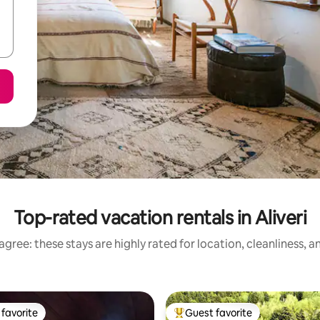
Top-rated vacation rentals in Aliveri
gree: these stays are highly rated for location, cleanliness, 
favorite
Guest favorite
t favorite
Top guest favorite