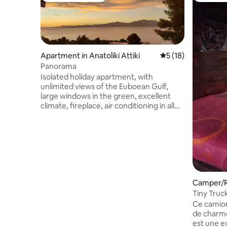
Apartment in Anatoliki Attiki
5 out of 5 average 
5 (18)
Panorama
Isolated holiday apartment, with
unlimited views of the Euboean Gulf,
large windows in the green, excellent
climate, fireplace, air conditioning in all
rooms. The rustic decoration in its
construction inspires contact with the
surrounding nature. Its location near the
archaeological site of Amphiaraion
facilitates the visit there. For holidays,
rest, spiritual and artistic work. Access to
every need and entertainment, market,
care, entertainment, ferry line to Evia, 45
Camper/R
minutes from Athens.
Tiny Truck
Ce camio
de charme
est une ex