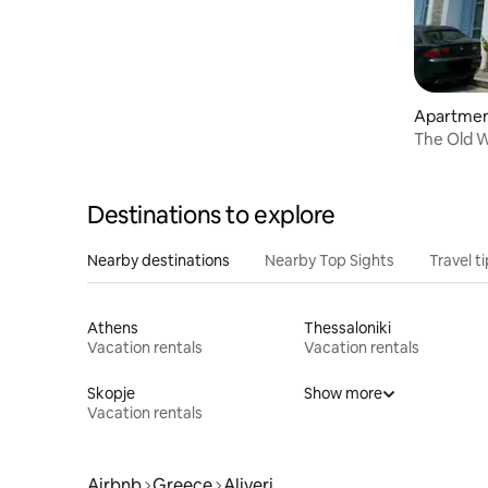
Apartment
The Old 
Destinations to explore
Nearby destinations
Nearby Top Sights
Travel t
Athens
Thessaloniki
Vacation rentals
Vacation rentals
Skopje
Show more
Vacation rentals
Airbnb
Greece
Aliveri