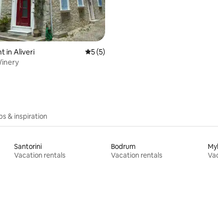
 in Aliveri
5 out of 5 average rating, 5 reviews
5 (5)
Winery
ips & inspiration
Santorini
Bodrum
My
Vacation rentals
Vacation rentals
Vac