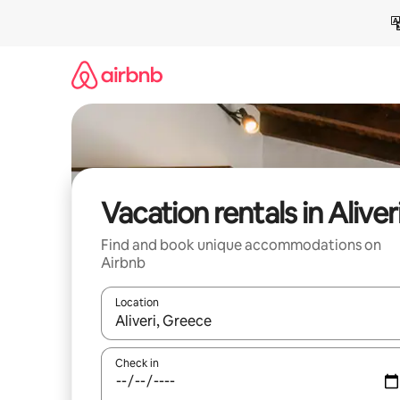
Skip
to
content
Vacation rentals in Aliver
Find and book unique accommodations on
Airbnb
Location
When results are available, navigate with up and
Check in