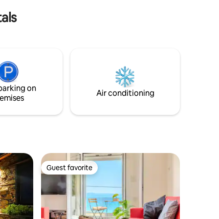
πάρκο.Επίσης σε απόσταση12χμ το
als
Metropolitan Expo
parking on
Air conditioning
emises
Guest favorite
Guest favorite