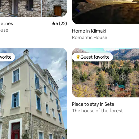
 rating, 9 reviews
etries
5 out of 5 average rating, 22 reviews
5 (22)
ouse
Home in Klimaki
Romantic House
vorite
Guest favorite
vorite
Top guest favorite
 rating, 7 reviews
Place to stay in Seta
The house of the forest