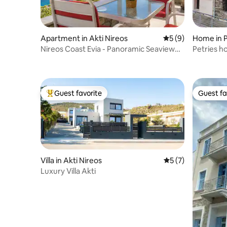
Apartment in Akti Nireos
5 out of 5 average
5 (9)
Home in P
Nireos Coast Evia - Panoramic Seaview
Petries h
Gem
Guest favorite
Guest fa
Top guest favorite
Guest fa
Villa in Akti Nireos
5 out of 5 average
5 (7)
Luxury Villa Akti