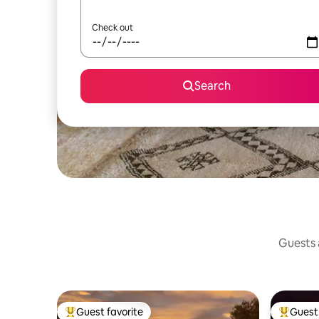
Check out
Search
Guests a
Guest favorite
Guest 
Top guest favorite
Top gues