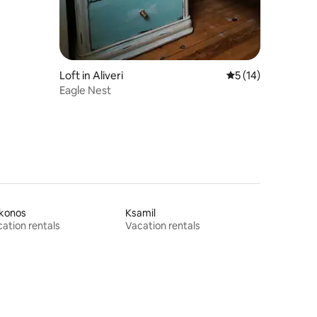
Loft in Aliveri
5 out of 5 average 
5 (14)
Eagle Nest
konos
Ksamil
ation rentals
Vacation rentals