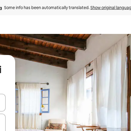
Some info has been automatically translated. 
Show original langua
i
 down arrow keys or explore by touch or swipe gestures.