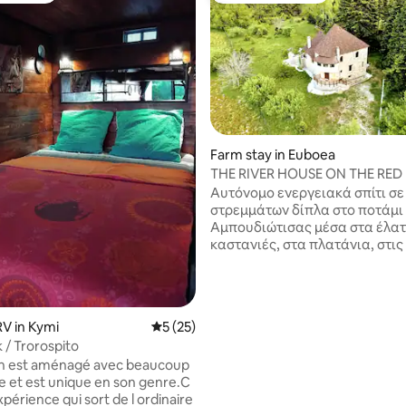
rating, 18 reviews
Farm stay in Euboea
THE RIVER HOUSE ON THE RED
Αυτόνομο ενεργειακά σπίτι σε
στρεμμάτων δίπλα στο ποτάμι
Αμπουδιώτισας μέσα στα έλατα
καστανιές, στα πλατάνια, στις
και στις κερασιές. Δέκα λεπτά από την
Σέτα. Τα τελευταία 500 μέτρα 
χωματόδρομος. Ιδανικό για ξ
αλλά και για εξορμήσεις στις 
V in Kymi
5 out of 5 average rating, 25 reviews
5 (25)
κορυφές, στους δασικούς δρό
 / Trorospito
ποτάμι και στους καταράκτες 
n est aménagé avec beaucoup
περιοχής. Ιδανικό για παρέες
 et est unique en son genre.C
αλλά και για οικογένειες, πάν
périence qui sort de l ordinaire
σεβασμό στο περιβάλλον και σ