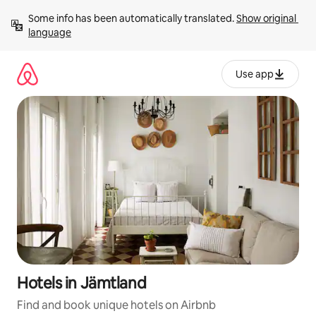
Skip
Some info has been automatically translated. 
Show original 
to
language
content
Use app
Hotels in Jämtland
Find and book unique hotels on Airbnb