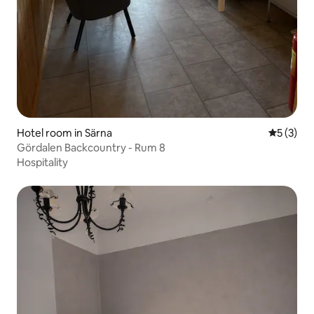
Hotel room in Särna
5 out of 
5 (3)
Gördalen Backcountry - Rum 8
Hospitality