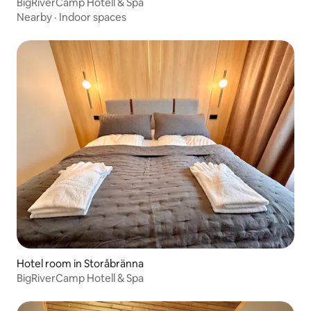
BigRiverCamp Hotell & Spa
Nearby
·
Indoor spaces
Hotel room in Storåbränna
BigRiverCamp Hotell & Spa