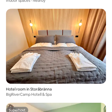
Indoor spaces
·
Nearby
Hotel room in Storåbränna
BigRiverCamp Hotell & Spa
Superhost