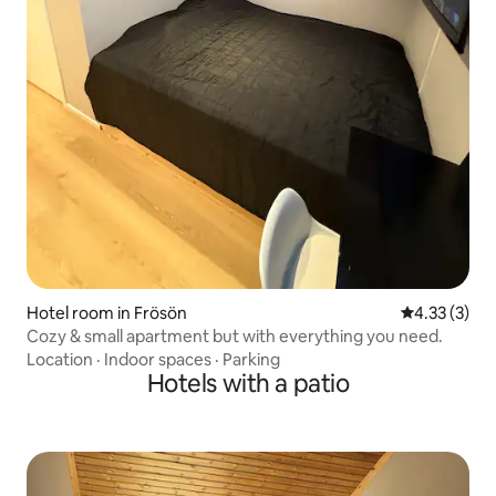
Hotel room in Frösön
4.33 out of 
4.33 (3)
Cozy & small apartment but with everything you need.
Location
·
Indoor spaces
·
Parking
Hotels with a patio