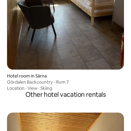
Hotel room in Särna
Gördalen Backcountry - Rum 7
Location
·
View
·
Skiing
Other hotel vacation rentals