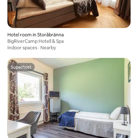
Hotel room in Storåbränna
BigRiverCamp Hotell & Spa
Indoor spaces
·
Nearby
Superhost
Superhost