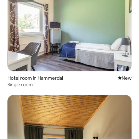
Superhost
Hotel room in Hammerdal
New place
New
Single room