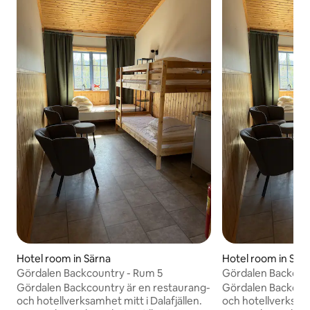
Hotel room in Särna
Hotel room in Sär
Gördalen Backcountry - Rum 5
Gördalen Backcou
Gördalen Backcountry är en restaurang-
Gördalen Backcoun
och hotellverksamhet mitt i Dalafjällen.
och hotellverksamh