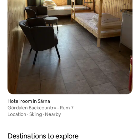
Hotel room in Särna
Gördalen Backcountry - Rum 7
Location
·
Skiing
·
Nearby
Destinations to explore