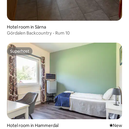
Hotel room in Särna
Gördalen Backcountry - Rum 10
Superhost
Superhost
Hotel room in Hammerdal
New place
New