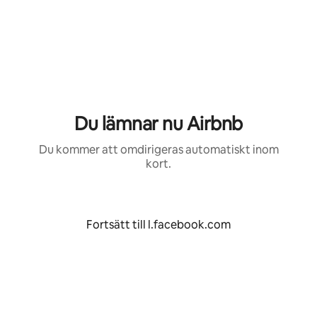
Hoppa
till
innehåll
Du lämnar nu Airbnb
Du kommer att omdirigeras automatiskt inom
kort.
Fortsätt till l.facebook.com